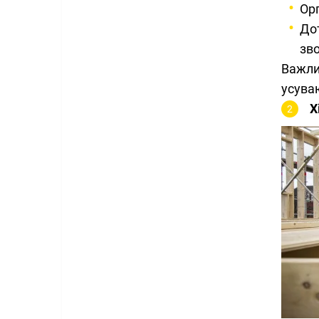
Орг
До
зво
Важли
усуваю
Х