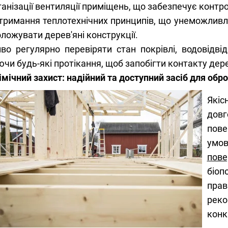
анізації вентиляції приміщень, що забезпечує контро
тримання теплотехнічних принципів, що унеможлив
ложувати дерев'яні конструкції.
во регулярно перевіряти стан покрівлі, водовідві
чи будь-які протікання, щоб запобігти контакту дер
імічний захист: надійний та доступний засіб для обр
Якіс
довг
пове
умов
пове
біоп
прав
реко
конк