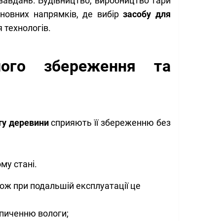
завдань. Будівництво, виробництво тари
новних напрямків, де вибір
засобу для
технологів.
лого збереження та
ту деревини
сприяють її збереженню без
му стані.
ож при подальшій експлуатації це
опиченню вологи;