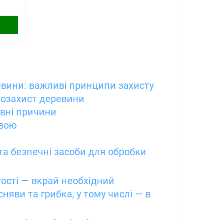
вини: важливі принципи захисту
іозахист деревини
вні причини
явою
 та безпечні засоби для обробки
ості — вкрай необхідний
няви та грибка, у тому числі — в