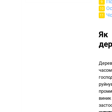
По
Ос
Чо
Як
дер
Дерев
часом
госпо
руйн
проми
виник
засто