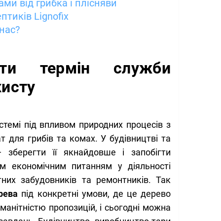
ми від грибка і плісняви
тиків Lignofix
нас?
ти термін служби
хисту
стемі під впливом природних процесів з
 для грибів та комах. У будівництві та
 зберегти її якнайдовше і запобігти
 економічним питанням у діяльності
тних забудовників та ремонтників. Так
рева
під конкретні умови, де це дерево
манітністю пропозицій, і сьогодні можна