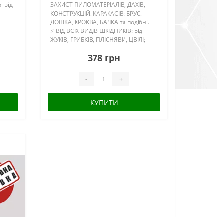
і від
ЗАХИСТ ПИЛОМАТЕРІАЛІВ, ДАХІВ,
КОНСТРУКЦІЙ, КАРАКАСІВ: БРУС,
ДОШКА, КРОКВА, БАЛКА та подібні.
⚡ ВІД ВСІХ ВИДІВ ШКІДНИКІВ: від
ЖУКІВ, ГРИБКІВ, ПЛІСНЯВИ, ЦВІЛІ;
⚡ ТЕРМІН ЗАХИСТУ ДЕРЕВИНИ: НА
378 грн
о
ВЕСЬ ЧАС ЕКСПЛУАТАЦІЇ КОНСТРУ..
о
-
+
КУПИТИ