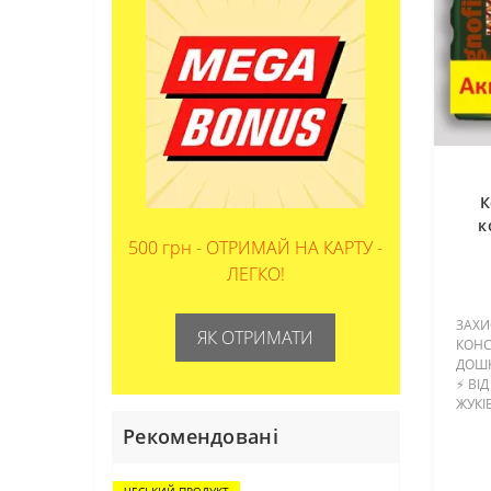
К
к
500 грн - ОТРИМАЙ НА КАРТУ -
Гри
ЛЕГКО!
ЗАХИ
ЯК ОТРИМАТИ
КОНС
ДОШК
⚡ ВІД
ЖУКІВ
⚡ ТЕ
Рекомендовані
ВЕСЬ
ЧЕСЬКИЙ ПРОДУКТ