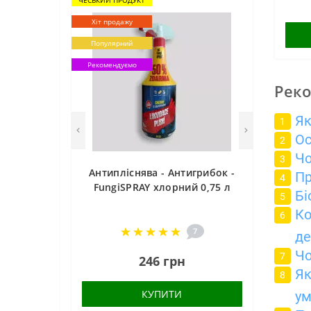
Хіт продажу
Популярний
Рекомендуємо
Реко
Як
Ос
Чо
Антипліснява - Антигрибок -
Пр
FungiSPRAY хлорний 0,75 л
Бі
Ко
7
де
Чо
246 грн
Як
КУПИТИ
ум