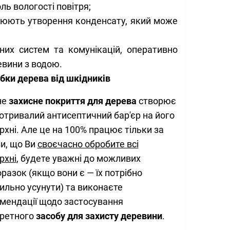
ль вологості повітря;
люють утворення конденсату, який може
дних систем та комунікацій, оперативно
евини з водою.
обки дерева від шкідників
не
захисне покриття для дерева
створює
отривалий антисептичний бар'єр на його
рхні. Але це на 100% працює тільки за
и, що Ви
своєчасно обробите всі
рхні
, будете уважні до можливих
оразок (якщо вони є — їх потрібно
ильно усунути) та виконаєте
мендації щодо застосування
ретного
засобу для захисту деревини
.