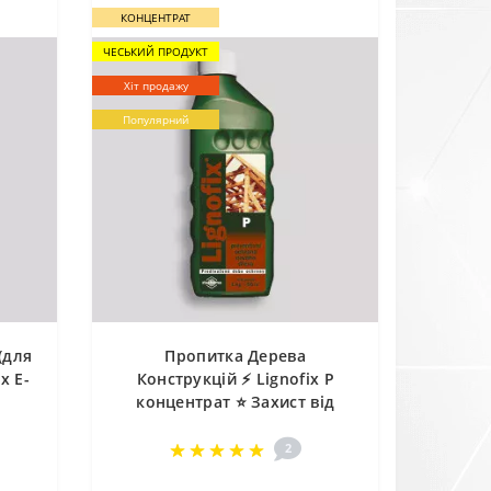
КОНЦЕНТРАТ
ЧЕСЬКИЙ ПРОДУКТ
Хіт продажу
Популярний
(для
Пропитка Дерева
x E-
Конструкцій ⚡ Lignofix P
концентрат ⭐ Захист від
Грибків, Плісняви, Шашеля,
Короїда
2