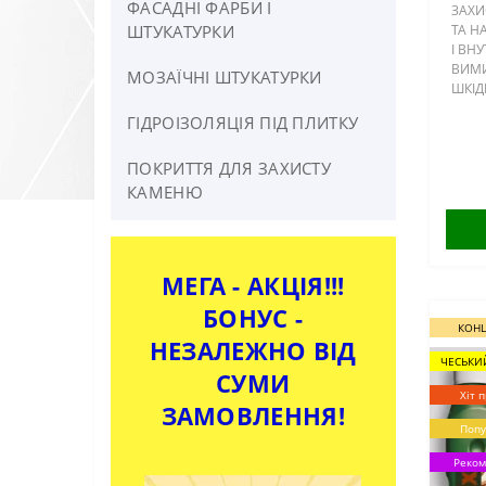
ФАСАДНІ ФАРБИ І
ЗАХИ
Для Паркету ПОЛІУРЕТАНОВІ
ШТУКАТУРКИ
ТА Н
І ВН
ВИМИ
МОЗАЇЧНІ ШТУКАТУРКИ
ШКІДН
ГНИТТ
ГІДРОІЗОЛЯЦІЯ ПІД ПЛИТКУ
МАКС
ЗАХИС
ПОКРИТТЯ ДЛЯ ЗАХИСТУ
КАМЕНЮ
МЕГА - АКЦІЯ!!!
БОНУС -
КОНЦ
НЕЗАЛЕЖНО ВІД
ЧЕСЬКИ
СУМИ
Хіт 
ЗАМОВЛЕННЯ!
Попу
Реком