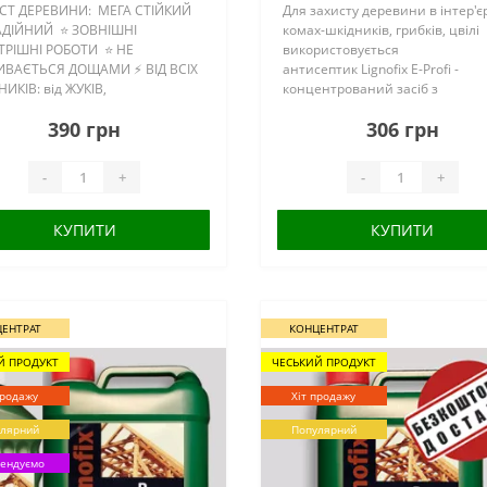
СТ ДЕРЕВИНИ: МЕГА СТІЙКИЙ
Для захисту деревини в інтер'єр
АДІЙНИЙ ⭐ ЗОВНІШНІ
комах-шкідників, грибків, цвілі
УТРІШНІ РОБОТИ ⭐ НЕ
використовується
ВАЄТЬСЯ ДОЩАМИ ⚡ ВІД ВСІХ
антисептик Lignofix E-Profi -
ИКІВ: від ЖУКІВ,
концентрований засіб з
Я, ГРИБКІВ, ПЛІСНЯВИ, ЦВІЛІ; ✅
регулятором росту комах,
390 грн
306 грн
ИМАЛЬНИЙ ТЕРМІН
призначений для поверхневог
ТУ: В ІНТЕР’ЄРІ ..
профілактичного захисту новог
неушкодженого дерева ..
-
+
-
+
КУПИТИ
КУПИТИ
ЕНТРАТ
КОНЦЕНТРАТ
Й ПРОДУКТ
ЧЕСЬКИЙ ПРОДУКТ
продажу
Хіт продажу
лярний
Популярний
ендуємо