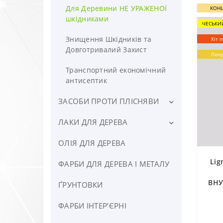
Для Деревини НЕ УРАЖЕНОЇ
КОНЦ
шкідниками
ЧЕСЬКИ
Знищення Шкідників та
Хіт 
Довготривалий Захист
Попу
Транспортний економічний
антисептик
ЗАСОБИ ПРОТИ ПЛІСНЯВИ
ЛАКИ ДЛЯ ДЕРЕВА
Хлорні засоби
Безхлорні засоби
ОЛІЯ ДЛЯ ДЕРЕВА
Шовковистий Мат ⭐ ПАЛІТРА
12 відтінків >>
Lig
ФАРБИ ДЛЯ ДЕРЕВА І МЕТАЛУ
Глибокий Мат ⭐ ПАЛІТРА 12
ВНУ
відтінків >>
ҐРУНТОВКИ
ДЕ
На восковій основі ⭐ ПАЛІТРА
ФАРБИ ІНТЕРʼЄРНІ
17 відтінків >>