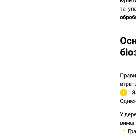
купит
та уп
оброб
Ос
біо
Прави
втрат
З
Однією
У дер
вимаг
Гра