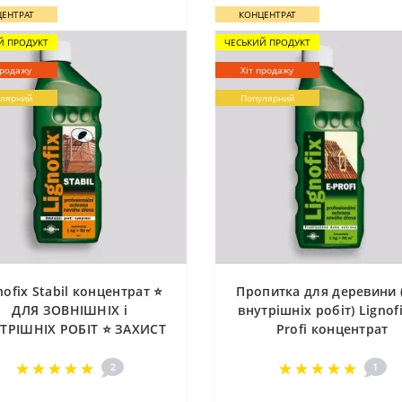
ЕНТРАТ
КОНЦЕНТРАТ
Й ПРОДУКТ
ЧЕСЬКИЙ ПРОДУКТ
продажу
Хіт продажу
лярний
Популярний
nofix Stabil концентрат ⭐
Пропитка для деревини 
ДЛЯ ЗОВНІШНІХ і
внутрішніх робіт) Lignofi
ТРІШНІХ РОБІТ ⭐ ЗАХИСТ
Profi концентрат
РЕВА ⭐ Пропитка Дерева
2
1