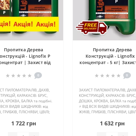
Пропитка Дерева
Пропитка Дерева
онструкцій - Lignofix P
Конструкцій - Lignofix
онцентрат | Захист від
концентрат - 5 кг| Захис
бків, Плісняви, Шашеля,
Грибків, Плісняви, Шаш
Короїда
Короїда
0
0
СТ ПИЛОМАТЕРІАЛІВ, ДАХІВ,
ЗАХИСТ ПИЛОМАТЕРІАЛІВ, ДАХІ
ТРУКЦІЙ, КАРАКАСІВ: БРУС,
КОНСТРУКЦІЙ, КАРАКАСІВ: БРУС
А, КРОКВА, БАЛКА та подібні.
ДОШКА, КРОКВА, БАЛКА та поді
 ВСІХ ВИДІВ ШКІДНИКІВ: від
⚡ ВІД ВСІХ ВИДІВ ШКІДНИКІВ: ві
, ГРИБКІВ, ПЛІСНЯВИ, ЦВІЛІ;
ЖУКІВ, ГРИБКІВ, ПЛІСНЯВИ, ЦВІЛ
РМІН ЗАХИСТУ ДЕРЕВИНИ: НА
⚡ ТЕРМІН ЗАХИСТУ ДЕРЕВИНИ: 
1 722 грн
1 632 грн
 ЧАС ЕКСПЛУАТАЦІЇ КОНСТРУ..
ВЕСЬ ЧАС ЕКСПЛУАТАЦІЇ КОНСТР