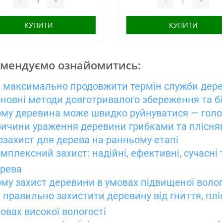
-
+
-
+
КУПИТИ
КУПИТИ
мендуємо ознайомитись:
 максимально продовжити термін служби дере
новні методи довготривалого збереження та б
му деревина може швидко руйнуватися — голо
ичини ураження деревини грибками та плісн
озахист для дерева на ранньому етапі
мплексний захист: надійні, ефективні, сучасні
рева
му захист деревини в умовах підвищеної волог
 правильно захистити деревину від гниття, пліс
овах високої вологості