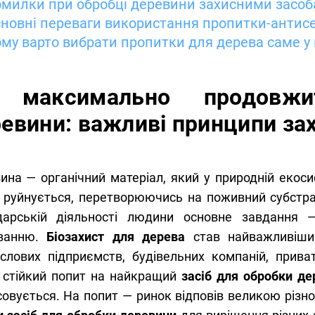
милки при обробці деревини захисними засоба
новні переваги використання пропитки-антисеп
му варто вибрати пропитки для дерева саме у 
 максимально продовжи
евини: важливі принципи за
ина — органічний матеріал, який у природній екоси
 руйнується, перетворюючись на поживний субстрат
дарській діяльності людини основне завдання —
уванню.
Біозахист для дерева
став найважливішим
слових підприємств, будівельних компаній, прива
 стійкий попит на найкращий
засіб для обробки де
совується. На попит — ринок відповів великою різно