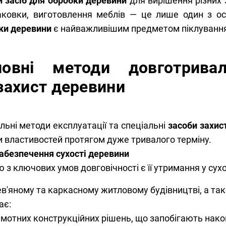
и засіб для обробки деревини
для вирішення різних 
аковки, виготовлення меблів — це лише один з ос
ки деревини
є найважливішим предметом піклування 
новні методи довготрива
захист деревини
льні методи експлуатації та спеціальні
засоби захис
и властивостей протягом дуже тривалого терміну.
абезпечення сухості деревини
 з ключових умов довговічності є її утримання у сухо
ев'яному та каркасному житловому будівництві, а так
ає:
мотних конструкційних рішень, що запобігають нак