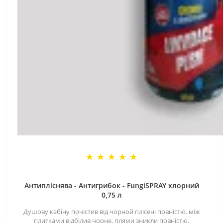
Антипліснява - Антигрибок - FungiSPRAY хлорний
0,75 л
Душову кабіну почістив від чорной плісені повністю. між
плитками відбілив чорне, плями зникли повністю.