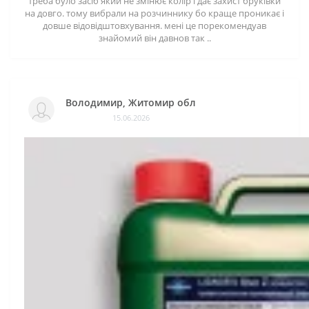
треба було засіб який не змінює колір і дає захист бруківки
на довго. тому вибрали на розчиннику бо краще проникає і
довше відовідштовхування. мені це порекомендуав
знайомий він давнов так ..
Володимир, Житомир обл
15.06.2026