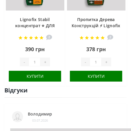
Lignofix Stabil
Пропитка Дерева
концентрат ⭐ ДЛЯ
Конструкцій ⚡ Lignofix
ЗОВНІШНІХ і
P концентрат ⭐ Захист
2
2
ВНУТРІШНІХ РОБІТ ⭐
від Грибків, Плісняви,
ЗАХИСТ ДЕРЕВА ⭐
Шашеля, Короїда
390 грн
378 грн
Пропитка Дерева
-
+
-
+
КУПИТИ
КУПИТИ
Відгуки
Володимир
03.07.2026