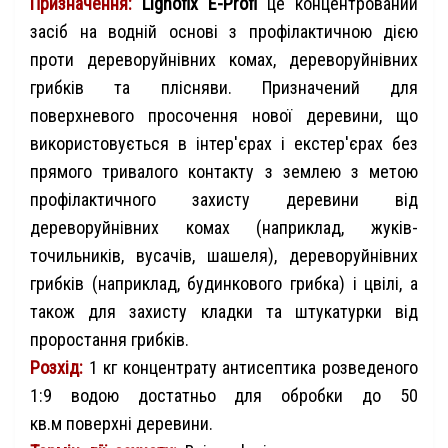
Призначення:
Lignofix E-Profi
це концентрований
засіб на водній основі з профілактичною дією
проти дереворуйнівних комах, дереворуйнівних
грибків та плісняви. Призначений для
поверхневого просочення нової деревини, що
використовується в інтер'єрах і екстер'єрах без
прямого тривалого контакту з землею з метою
профілактичного захисту деревини від
дереворуйнівних комах (наприклад, жуків-
точильників, вусачів, шашеля), дереворуйнівних
грибків (наприклад, будинкового грибка) і цвілі, а
також для захисту кладки та штукатурки від
проростання грибків.
Розхід:
1 кг концентрату антисептика розведеного
1:9 водою достатньо для обробки до 50
кв.м поверхні деревини.