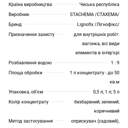
Країна виробництва
Чеська республіка
Виробник
STACHEMA /СТАХЕМА/
Бренд
Lignofix /Лігнофікс/
Призначення захисту
для внутрішніх робіт:
вагонка, всі види
елементів в інтер'єрі
Розбавлення водою
1 : 9
Площа обробки
1 л концентрату - до 50
кв.м
Упаковка, об'єм
0,5 л; 1 л; 5 л
Колір концентрату
безбарвний; зелений;
коричневий
Метод застосування
оприскувач (садовий),