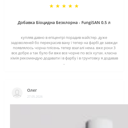
Добавка Біоцидна Безхлорна - FungiSAN 0.5 л
купляв давно в епіцентрі порадив майстер. дуже
задоволеней бо перекрасив вану і тепер на фарбі де завжди
появлялось чорна плісень тепер взагалі нема. вже роки 3
все добре а так було би вже все чорне по всіх кутах. класна
хімія рекомендую додавати і в фарбу і в грунтовку я додавав
..
Олег
27.05.2026