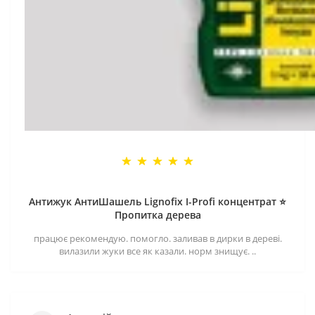
Антижук АнтиШашель Lignofix I-Profi концентрат ⭐
Пропитка дерева
працює рекомендую. помогло. заливав в дирки в дереві.
вилазили жуки все як казали. норм знищує. ..