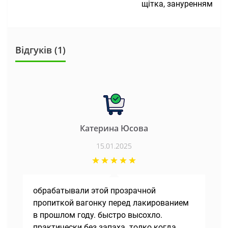
щітка, зануренням
Відгуків (1)
Катерина Юсова
15.01.2025
обрабатывали этой прозрачной
пропиткой вагонку перед лакированием
в прошлом году. быстро высохло.
практически без запаха. толко когда