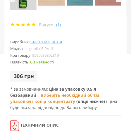
Відгуки:
(1)
Виробник:
STACHEMA, ЧЕХІЯ
Модель:
Lignofix E-Profi
Код товару:
8595039302819
Наявність:
Є в наявності
306 грн
* за замовчанням:
ціна за упаковку 0,5 л
безбарвний
;
виберіть необхідний об'єм
упаковки і колір концентрату
(опції нижче)
і ціна
буде вказана відповідно до Вашого вибору
ТЕХНІЧНИЙ ОПИС