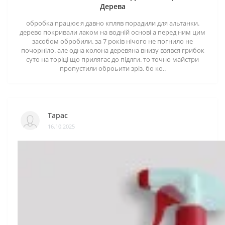
Дерева
обробка працює я давно кпляв порадили для альтанки.
дерево покривали лаком на водній основі а перед ним цим
засобом обробили. за 7 років нічого не погнило не
почорніло. але одна колона деревяна внизу взявся грибок
суто на торіці що прилягає до підлги. то точно майстри
пропустили оброьити зріз. бо ко..
Тарас
16.10.2025