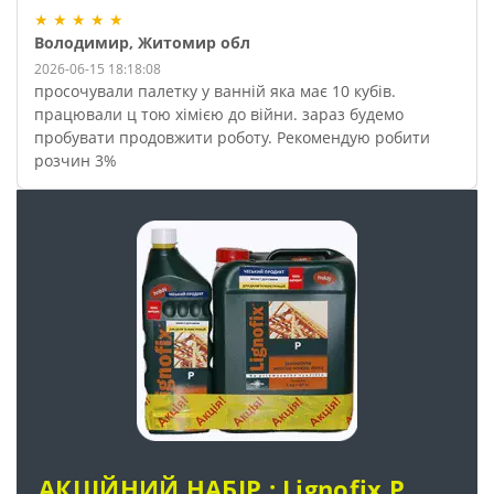
★
★
★
★
★
Володимир, Житомир обл
2026-06-15 18:18:08
просочували палетку у ванній яка має 10 кубів.
працювали ц тою хімією до війни. зараз будемо
пробувати продовжити роботу. Рекомендую робити
розчин 3%
АКЦІЙНИЙ НАБІР : Lignofix P