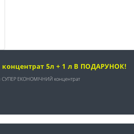
P концентрат 5л + 1 л В ПОДАРУНОК!
й СУПЕР ЕКОНОМІЧНИЙ концентрат