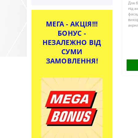
Для б
під а
фасад
вико
МЕГА - АКЦІЯ!!!
акри
Приз
БОНУС -
акрил
НЕЗАЛЕЖНО ВІД
СУМИ
ЗАМОВЛЕННЯ!