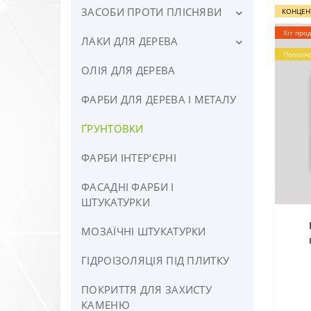
ЗАСОБИ ПРОТИ ПЛІСНЯВИ
Для Деревини НЕ УРАЖЕНОЇ
КОНЦЕН
шкідниками
Хіт про
ЛАКИ ДЛЯ ДЕРЕВА
Хлорні засоби
Знищення Шкідників та
Популя
Довготривалий Захист
Безхлорні засоби
ОЛІЯ ДЛЯ ДЕРЕВА
Шовковистий Мат ⭐ ПАЛІТРА
12 відтінків >>
Транспортний економічний
ФАРБИ ДЛЯ ДЕРЕВА І МЕТАЛУ
антисептик
Глибокий Мат ⭐ ПАЛІТРА 12
відтінків >>
ҐРУНТОВКИ
На восковій основі ⭐ ПАЛІТРА
ФАРБИ ІНТЕРʼЄРНІ
17 відтінків >>
ФАСАДНІ ФАРБИ І
Для Паркету ПОЛІУРЕТАНОВІ
ШТУКАТУРКИ
МОЗАЇЧНІ ШТУКАТУРКИ
ГІДРОІЗОЛЯЦІЯ ПІД ПЛИТКУ
ПОКРИТТЯ ДЛЯ ЗАХИСТУ
КАМЕНЮ