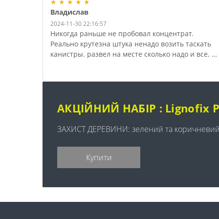
★
★
★
★
★
Владислав
2024-11-30 22:16:57
Никогда раньше не пробовал концентрат.
Реально крутезна штука ненадо возить таскать
канистры. развел на месте сколько надо и все. я
взял всего одну 5л и разводил 1 на 7 с водой и
номально прогрунтавал 3 комнаты и коридор.
хорошо потом покрасили. норм рекомендую
всем
АКЦІЙНИЙ НАБІР : Lignofix 
ЗАХИСТ ДЕРЕВИНИ: зелений та коричневи
Купити