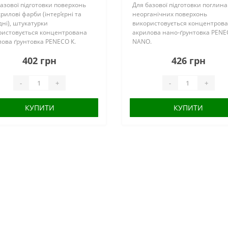
азової підготовки поверхонь
Для базової підготовки поглин
крилові фарби (інтер’єрні та
неорганічних поверхонь
ні), штукатурки
використовується концентров
ристовується концентрована
акрилова нано-ґрунтовка PEN
лова ґрунтовка PENECO К.
NANO.
начення: Концентрована
Призначення: Концентрована
402 грн
426 грн
ова ґрунто..
акрилова нано-ґрунтовка PEN
NANO викорис..
-
+
-
+
КУПИТИ
КУПИТИ