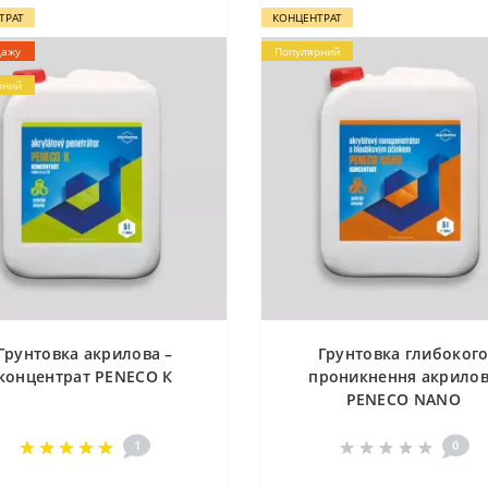
ТРАТ
КОНЦЕНТРАТ
дажу
Популярний
рний
Грунтовка акрилова –
Грунтовка глибоког
концентрат PENECO К
проникнення акрило
PENECO NANO
1
0