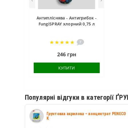
Антипліснява - Антигрибок -
FungiSPRAY хлорний 0,75 л
7
246 грн
КУПИТИ
Популярні відгуки в категорії Ґ
Грунтовка акрилова – концентрат PENECO
К