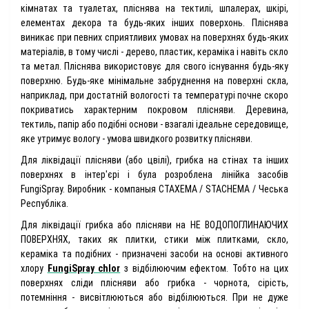
кімнатах та туалетах, пліснява на тектилі, шпалерах, шкірі,
елементах декора та будь-яких інших поверхонь. Пліснява
виникає при певних сприятливих умовах на поверхнях будь-яких
матеріалів, в тому числі - дерево, пластик, кераміка і навіть скло
та метал. Пліснява використовує для свого існування будь-яку
поверхню. Будь-яке мінімальне забруднення на поверхні скла,
наприклад, при достатній вологості та температурі почне скоро
покриватись характерним покровом плісняви. Деревина,
тектиль, папір або подібні основи - взагалі ідеальне середовище,
яке утримує вологу - умова швидкого розвитку плісняви.
Для ліквідації плісняви (або цвілі), грибка на стінах та інших
поверхнях в інтер'єрі і була розроблена лінійка засобів
FungiSpray. Виробник - компаныя СТАХЕМА / STACHEMA / Чеська
Республіка.
Для ліквідації грибка або плісняви на НЕ ВОДОПОГЛИНАЮЧИХ
ПОВЕРХНЯХ, таких як плитки, стики між плитками, скло,
кераміка та подібних - призначені засоби на основі активного
хлору
FungiSpray chlor
з відбілюючим ефектом. Тобто на цих
поверхнях сліди плісняви або грибка - чорнота, сірість,
потемніння - висвітлюються або відбілюються. При не дуже