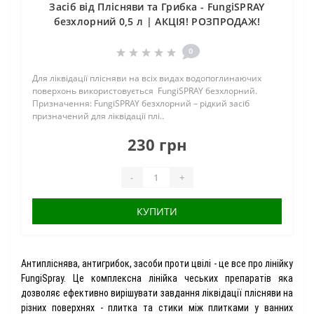
Засіб від Плісняви та Грибка - FungiSPRAY
безхлорний 0,5 л | АКЦІЯ! РОЗПРОДАЖ!
0
Для ліквідації плісняви на всіх видах водопоглинаючих
поверхонь використовується FungiSPRAY безхлорний.
Призначення: FungiSPRAY безхлорний – рідкий засіб
призначений для ліквідації плі..
230 грн
-
+
КУПИТИ
Антипліснява, антигрибок, засоби проти цвілі - це все про лінійку
FungiSpray. Це комплексна лінійка чеських препаратів яка
дозволяє ефективно вирішувати завдання ліквідації плісняви на
різних поверхнях - плитка та стики між плитками у ванних