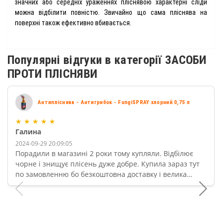
значних або середніх ураженнях пліснявою характерні сліди
можна відбілити повністю. Звичайно що сама пліснява на
поверхні також ефективно вбивається.
Популярні відгуки в категорії ЗАСОБИ
ПРОТИ ПЛІСНЯВИ
Антипліснява - Антигрибок - FungiSPRAY хлорний 0,75 л
★
★
★
★
★
Галина
2024-09-29 20:09:05
Порадили в магазині 2 роки тому купляли. Відбілює
чорне і знищує плісень дуже добре. Купила зараз тут
по замовленню бо безкоштовна доставку і велика
бутилка. Працює