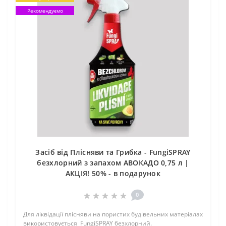
Рекомендуємо
Засіб від Плісняви та Грибка - FungiSPRAY
безхлорний з запахом АВОКАДО 0,75 л |
АКЦІЯ! 50% - в подарунок
0
Для ліквідації плісняви на пористих будівельних матеріалах
використовується FungiSPRAY безхлорний.