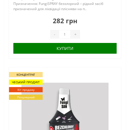
Призначення: FungiSPRAY безхлорний – рідкий засіб
призначений для ліквідації плісняви на п..
282 грн
-
+
КУПИТИ
КОНЦЕНТРАТ
ЧЕСЬКИЙ ПРОДУКТ
Хіт продажу
Популярний