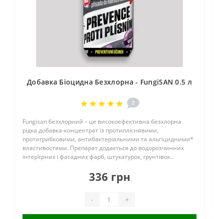
Добавка Біоцидна Безхлорна - FungiSAN 0.5 л
2
Fungisan безхлорний – це високоефективна безхлорна
рідка добавка-концентрат із протипліснявими,
протигрибковими, антибактеріальними та альгіцидними*
властивостями. Препарат додається до водорозчинних
інтер’єрних і фасадних фарб, штукатурок, грунтівок..
336 грн
-
+