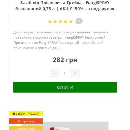
Засіб від Плісняви та Грибка - FungiSPRAY
безхлорний 0,75 л | АКЦІЯ! 50% - в подарунок
2
Для ліквідації плісняви на всіх видах водопоглинаючих
поверхонь використовується FungiSPRAY безхлорний.
Призначення: FungiSPRAY безхлорний – рідкий засіб
призначений для ліквідації..
282 грн
-
+
КУПИТИ
ЧЕСЬКИЙ ПРОДУКТ
Хіт продажу
Популярний