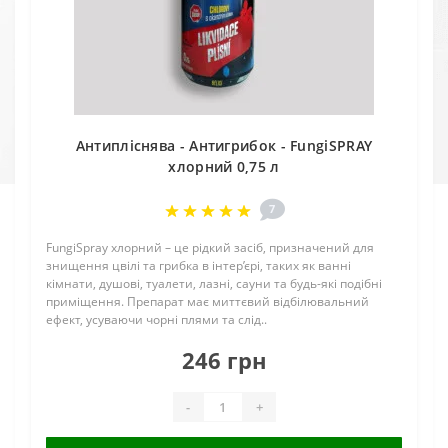
Антипліснява - Антигрибок - FungiSPRAY
хлорний 0,75 л
7
FungiSpray хлорний – це рідкий засіб, призначений для
знищення цвілі та грибка в інтер’єрі, таких як ванні
кімнати, душові, туалети, лазні, сауни та будь-які подібні
приміщення. Препарат має миттєвий відбілювальний
ефект, усуваючи чорні плями та слід..
246 грн
-
+