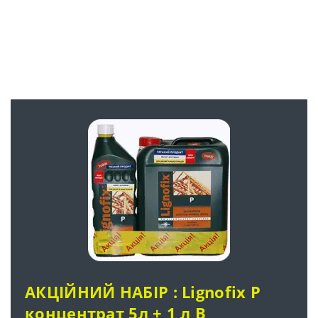
АКЦІЙНИЙ НАБІР : Lignofix P
концентрат 5л + 1 л В